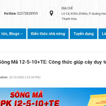
ĐỊA CHỈ:
Hotline
: 02372828959
Lô C4, KCN Lễ Môn, P. Quảng Hư
Thanh Hóa
n tức, Blogs
Kiến thức nhà nông
Tuyển dụng
Li
ông Mã 12-5-10+TE: Công thức giúp cây duy trì
Admin
(5/13/2026 3:25:36 PM)