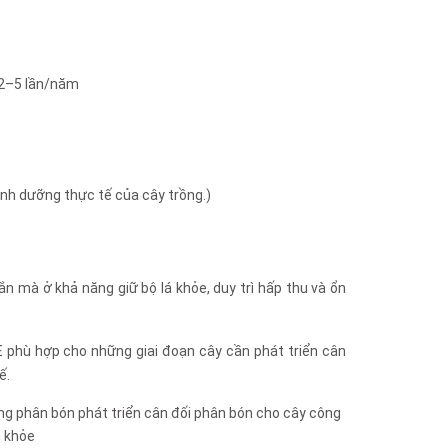
n 2–5 lần/năm
dinh dưỡng thực tế của cây trồng.)
n mà ở khả năng giữ bộ lá khỏe, duy trì hấp thu và ổn
 phù hợp cho những giai đoạn cây cần phát triển cân
ế.
ng
phân bón phát triển cân đối
phân bón cho cây công
h khỏe