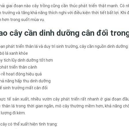
ải giai đoạn nào cây trồng cũng cần thúc phát triển thật mạnh. Có nh
h trưởng và tăng khả năng thích nghi với điều kiện thời tiết bất lợi. K
n hơn trong suốt mùa vụ.
ao cây cần dinh dưỡng cân đối trong
oạn phát triển thân lá và duy trì sinh trưởng, cây cần nguồn dinh dưỡng
ì bộ lá xanh khỏe
ây tích lũy dinh dưỡng tốt hơn
 phát triển thân cành
ộ rễ hoạt động hiệu quả
khả năng hấp thu dinh dưỡng
ế sinh trưởng mất cân đối
ực tế sản xuất, nhiều vườn cây phát triển rất nhanh ở giai đoạn đầu
 thân lá trong thời gian ngắn, mô cây thường mềm hơn, khả năng chố
i lượng đi kèm.
 cây có thể xuất hiện tình trạng: