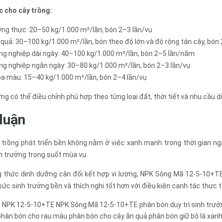
c cho cây trồng:
ơng thực: 20–50 kg/1.000 m²/lần, bón 2–3 lần/vụ
 quả: 30–100 kg/1.000 m²/lần, bón theo độ lớn và độ rộng tán cây, bó
ng nghiệp dài ngày: 40–100 kg/1.000 m²/lần, bón 2–5 lần/năm
ng nghiệp ngắn ngày: 30–80 kg/1.000 m²/lần, bón 2–3 lần/vụ
oa màu: 15–40 kg/1.000 m²/lần, bón 2–4 lần/vụ
ợng có thể điều chỉnh phù hợp theo từng loại đất, thời tiết và nhu cầu 
luận
trồng phát triển bền không nằm ở việc xanh mạnh trong thời gian ngắ
h trưởng trong suốt mùa vụ.
g thức dinh dưỡng cân đối kết hợp vi lượng, NPK Sông Mã 12-5-10+TE
 sức sinh trưởng bền và thích nghi tốt hơn với điều kiện canh tác thực t
:
NPK 12-5-10+TE
NPK Sông Mã 12-5-10+TE
phân bón duy trì sinh trưở
phân bón cho rau màu
phân bón cho cây ăn quả
phân bón giữ bộ lá xan