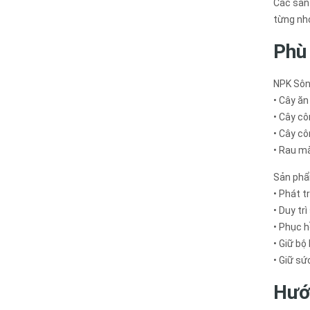
Các sản
từng nhó
Phù 
NPK Sôn
• Cây ăn
• Cây cô
• Cây c
• Rau mà
Sản phẩm
• Phát t
• Duy tr
• Phục hồ
• Giữ bộ
• Giữ sứ
Hướ