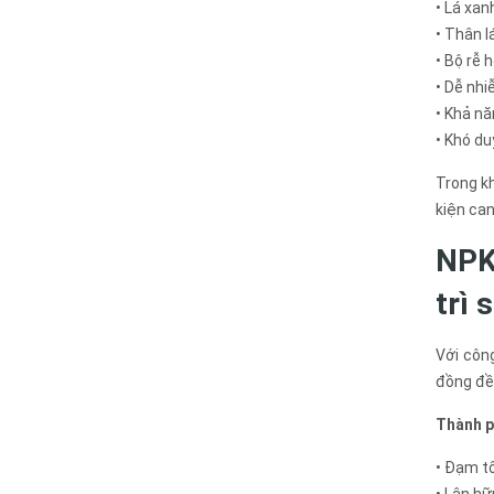
• Lá xa
• Thân l
• Bộ rễ 
• Dễ nh
• Khả nă
• Khó du
Trong kh
kiện can
NPK
trì 
Với côn
đồng đều
Thành p
• Đạm tổ
• Lân hữ