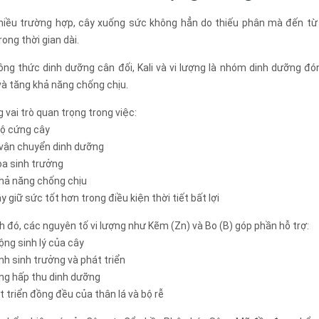
hiều trường hợp, cây xuống sức không hẳn do thiếu phân mà đến từ
ong thời gian dài.
ng thức dinh dưỡng cân đối, Kali và vi lượng là nhóm dinh dưỡng đón
à tăng khả năng chống chịu.
g vai trò quan trọng trong việc:
độ cứng cây
 vận chuyển dinh dưỡng
òa sinh trưởng
khả năng chống chịu
ây giữ sức tốt hơn trong điều kiện thời tiết bất lợi
 đó, các nguyên tố vi lượng như Kẽm (Zn) và Bo (B) góp phần hỗ trợ:
ộng sinh lý của cây
ình sinh trưởng và phát triển
ăng hấp thu dinh dưỡng
t triển đồng đều của thân lá và bộ rễ