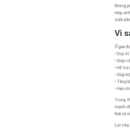
Không ph
nhịp sin
triển bề
Vì s
Ở giai đ
• Duy tr
• Giúp c
• Hỗ trợ
• Giúp b
• Tăng 
• Hạn ch
Trong th
mạnh về
Kali và v
Lúc này,