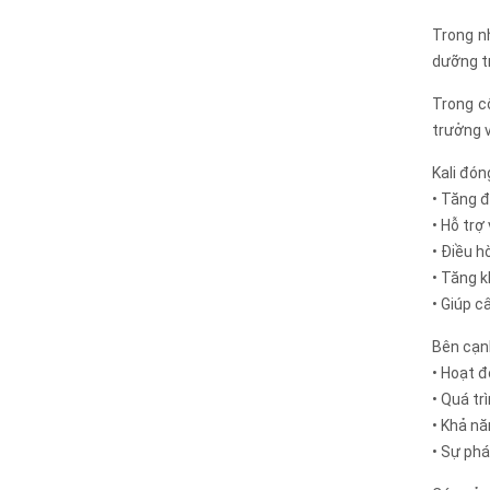
Trong n
dưỡng tr
Trong cô
trưởng v
Kali đón
• Tăng 
• Hỗ trợ
• Điều h
• Tăng 
• Giúp c
Bên cạnh
• Hoạt đ
• Quá tr
• Khả n
• Sự phá