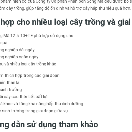
 phẩm hiện có của Công ty Cổ phần Phân bón Sông Mã đều được bổ su
m cây trồng, giúp tăng độ ổn định và hỗ trợ cây hấp thu hiệu quả hơn.
hợp cho nhiều loại cây trồng và gia
g Mã 12-5-10+TE phù hợp sử dụng cho:
 quả
ng nghiệp dài ngày
ông nghiệp ngắn ngày
u và nhiều loại cây trồng khác
 thích hợp trong các giai đoạn:
riển thân lá
ì sinh trưởng
i cây sau thời tiết bất lợi
 lá khỏe và tăng khả năng hấp thu dinh dưỡng
c sinh trưởng trong giai đoạn giữa vụ
ng dẫn sử dụng tham khảo