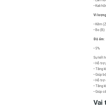
• Kali h
Vi lượng
• Kẽm (
• Bo (B)
Độ ẩm:
• 5%
Sự kết h
• Hỗ trợ
• Tăng 
• Giúp b
• Hỗ trợ
• Tăng k
• Giúp c
Vai 