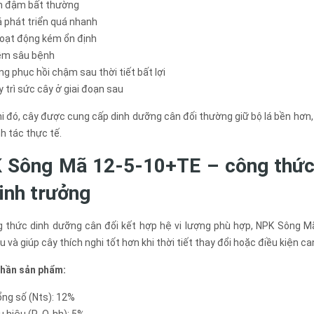
nh đậm bất thường
á phát triển quá nhanh
hoạt động kém ổn định
iễm sâu bệnh
ng phục hồi chậm sau thời tiết bất lợi
y trì sức cây ở giai đoạn sau
i đó, cây được cung cấp dinh dưỡng cân đối thường giữ bộ lá bền hơn, 
h tác thực tế.
 Sông Mã 12-5-10+TE – công thức
sinh trưởng
g thức dinh dưỡng cân đối kết hợp hệ vi lượng phù hợp, NPK Sông Mã 
 và giúp cây thích nghi tốt hơn khi thời tiết thay đổi hoặc điều kiện ca
hần sản phẩm:
ng số (Nts): 12%
u hiệu (P₂O₅hh): 5%