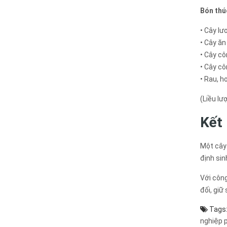
Bón thú
• Cây lư
• Cây ăn
• Cây cô
• Cây cô
• Rau, h
(Liều lư
Kết 
Một cây 
định sin
Với côn
đối, giữ
Tags
nghiệp