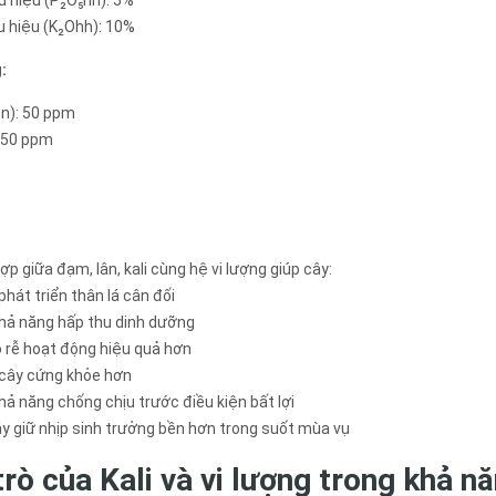
ữu hiệu (K₂Ohh): 10%
:
Zn): 50 ppm
: 50 ppm
ợp giữa đạm, lân, kali cùng hệ vi lượng giúp cây:
 phát triển thân lá cân đối
khả năng hấp thu dinh dưỡng
ộ rễ hoạt động hiệu quả hơn
 cây cứng khỏe hơn
hả năng chống chịu trước điều kiện bất lợi
ây giữ nhịp sinh trưởng bền hơn trong suốt mùa vụ
trò của Kali và vi lượng trong khả n