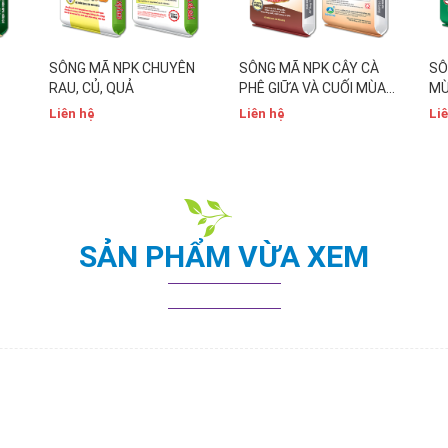
SÔNG MÃ NPK CHUYÊN
SÔNG MÃ NPK CÂY CÀ
SÔ
RAU, CỦ, QUẢ
PHÊ GIỮA VÀ CUỐI MÙA
MÙ
MƯA
Liên hệ
Liên hệ
Li
SẢN PHẨM VỪA XEM