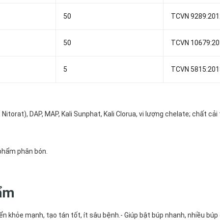
50
TCVN 9289:201
50
TCVN 10679:20
5
TCVN 5815:201
orat), DAP, MAP, Kali Sunphat, Kali Clorua, vi lượng chelate; chất cải 
n phẩm phân bón.
hẩm
ển khỏe mạnh, tạo tán tốt, ít sâu bệnh.- Giúp bật búp nhanh, nhiều búp 