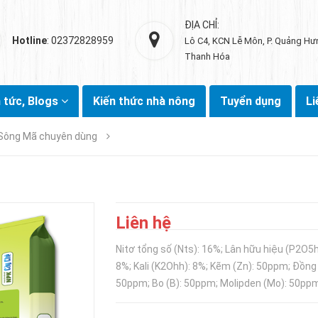
ĐỊA CHỈ:
Hotline
: 02372828959
Lô C4, KCN Lễ Môn, P. Quảng Hư
Thanh Hóa
n tức, Blogs
Kiến thức nhà nông
Tuyển dụng
Li
Sông Mã chuyên dùng
Liên hệ
Nitơ tổng số (Nts): 16%; Lân hữu hiệu (P2O5h
8%; Kali (K2Ohh): 8%; Kẽm (Zn): 50ppm; Đồng 
50ppm; Bo (B): 50ppm; Molipden (Mo): 50pp