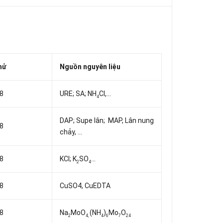
hử
Nguồn nguyên liệu
8
URE; SA; NH
Cl,...
4
DAP; Supe lân; MAP, Lân nung
8
chảy, ...
8
KCl; K
SO
...
2
4
8
CuSO4, CuEDTA
8
Na
MoO
(NH
)
Mo
O
2
4,
4
6
7
24