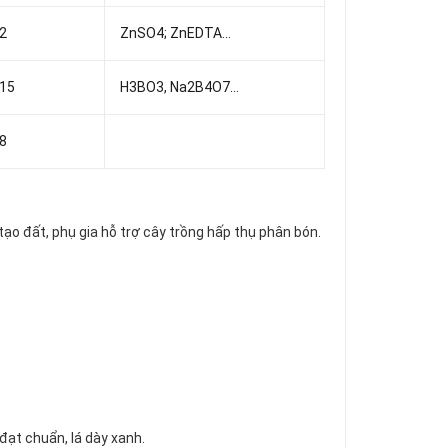
2
ZnSO4; ZnEDTA...
15
H3BO3, Na2B4O7...
8
tạo đất, phụ gia hỗ trợ cây trồng hấp thụ phân bón.
đạt chuẩn, lá dày xanh.