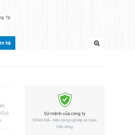
ng, Tp.
ên hệ
h):
(Cu):
Sứ mệnh của công ty
m.
SÔNG MÃ - Nền nông nghiệp an toàn,
bền vững