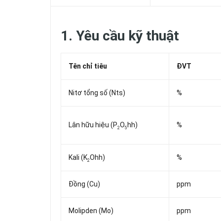
1. Yêu cầu kỹ thuật
Tên chỉ tiêu
ĐVT
Nitơ tổng số (Nts)
%
Lân hữu hiệu (P
O
hh)
%
2
5
Kali (K
Ohh)
%
2
Đồng (Cu)
ppm
Molipden (Mo)
ppm