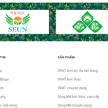
TIN
SẢN PHẨM
̣u
VRAT bón lót, đa tác dụng
 Blogs
VRAT bón thúc
nh
VRAT chuyên dùng
ụng
Sông Mã bón thúc, cao cấp
ức nhà nông
Sông Mã chuyên dùng