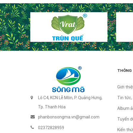
THÔNG 
Giới thiê
Lô C4, KCN Lễ Môn, P. Quảng Hưng,
Tin tức,
Tp. Thanh Hóa
Album ả
phanbonsongma.vn@gmail.com
Tuyển d
02372828959
Kiến th