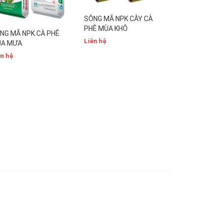
SÔNG MÃ NPK CÂY CÀ
PHÊ MÙA KHÔ
NG MÃ NPK CÀ PHÊ
SÔNG MÃ NPK
Liên hệ
A MƯA
SẮN
ên hệ
Liên hệ