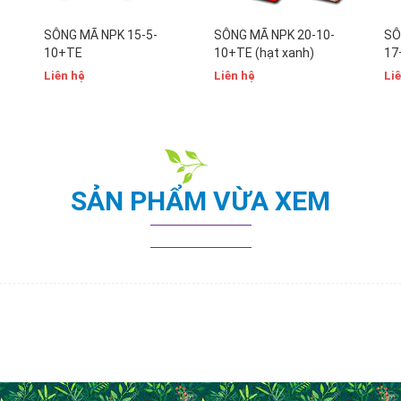
SÔNG MÃ NPK 15-5-
SÔNG MÃ NPK 20-10-
SÔ
10+TE
10+TE (hạt xanh)
17
Liên hệ
Liên hệ
Li
SẢN PHẨM VỪA XEM