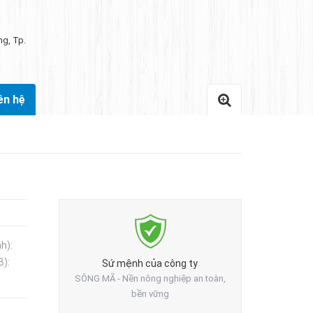
ng, Tp.
ên hệ
h):
B):
Sứ mệnh của công ty
SÔNG MÃ - Nền nông nghiệp an toàn,
bền vững