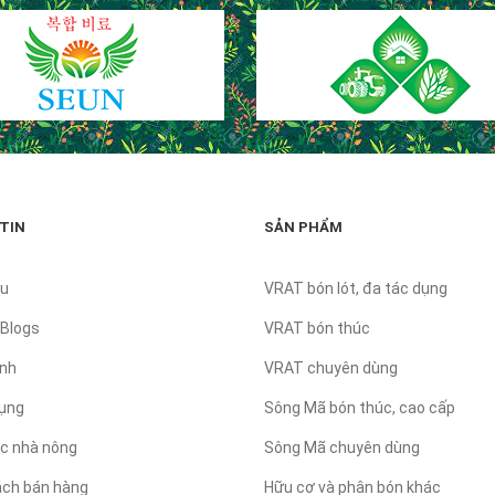
TIN
SẢN PHẨM
̣u
VRAT bón lót, đa tác dụng
 Blogs
VRAT bón thúc
nh
VRAT chuyên dùng
ụng
Sông Mã bón thúc, cao cấp
ức nhà nông
Sông Mã chuyên dùng
ách bán hàng
Hữu cơ và phân bón khác