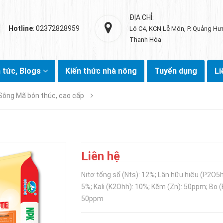
ĐỊA CHỈ:
Hotline
: 02372828959
Lô C4, KCN Lễ Môn, P. Quảng Hư
Thanh Hóa
n tức, Blogs
Kiến thức nhà nông
Tuyển dụng
Li
Sông Mã bón thúc, cao cấp
Liên hệ
Nitơ tổng số (Nts): 12%; Lân hữu hiệu (P2O5h
5%; Kali (K2Ohh): 10%; Kẽm (Zn): 50ppm; Bo (
50ppm