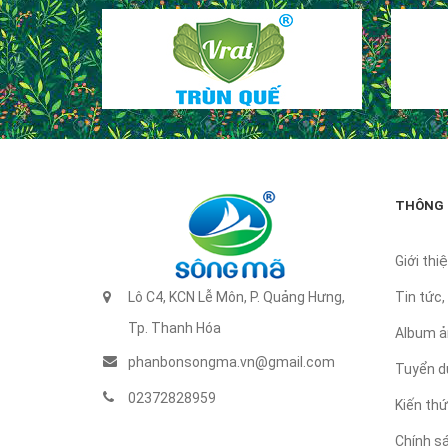
THÔNG 
Giới thiê
Lô C4, KCN Lễ Môn, P. Quảng Hưng,
Tin tức,
Tp. Thanh Hóa
Album ả
phanbonsongma.vn@gmail.com
Tuyển d
02372828959
Kiến th
Chính s