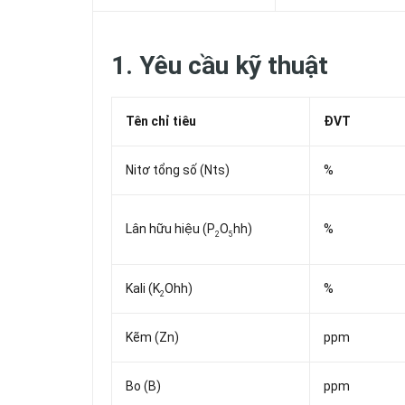
1. Yêu cầu kỹ thuật
Tên chỉ tiêu
ĐVT
Nitơ tổng số (Nts)
%
Lân hữu hiệu (P
O
hh)
%
2
5
Kali (K
Ohh)
%
2
Kẽm (Zn)
ppm
Bo (B)
ppm