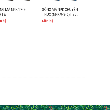
NG MÃ NPK 17-7-
SÔNG MÃ NPK CHUYÊN
SÔNG MÃ NPK
+TE
THÚC (NPK 9-3-6) hạt
20+TE
xanh
ên hệ
Liên hệ
Liên hệ