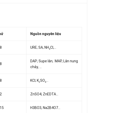
hử
Nguồn nguyên liệu
8
URE; SA; NH
Cl,...
4
DAP; Supe lân; MAP, Lân nung
8
chảy, ...
8
KCl; K
SO
...
2
4
2
ZnSO4; ZnEDTA...
15
H3BO3, Na2B4O7...