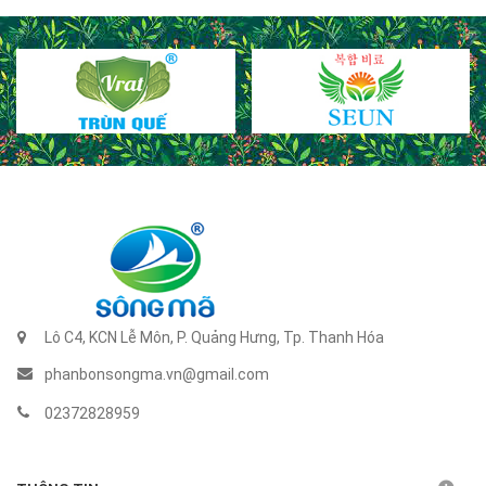
Lô C4, KCN Lễ Môn, P. Quảng Hưng, Tp. Thanh Hóa
phanbonsongma.vn@gmail.com
02372828959