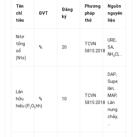
Tên
Phương
Nguồn
Đăng
chỉ
ĐVT
pháp
nguyên
ký
tiêu
thử
liệu
Nitơ
URE;
tổng
TCVN
%
20
SA;
số
5815:2018
NH
Cl,...
4
(Nts)
DAP;
Supe
lân;
Lân
TCVN
MAP,
hữu
%
10
5815:2018
Lân
hiệu (P
O
hh)
2
5
nung
chảy,
...