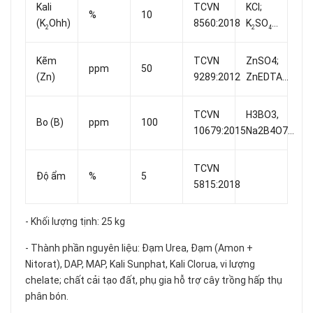
Kali
TCVN
KCl;
%
10
(K
Ohh)
8560:2018
K
SO
...
2
2
4
Kẽm
TCVN
ZnSO4;
ppm
50
(Zn)
9289:2012
ZnEDTA...
TCVN
H3BO3,
Bo (B)
ppm
100
10679:2015
Na2B4O7...
TCVN
Độ ẩm
%
5
5815:2018
- Khối lượng tịnh: 25 kg
- Thành phần nguyên liệu: Đạm Urea, Đạm (Amon +
Nitorat), DAP, MAP, Kali Sunphat, Kali Clorua, vi lượng
chelate; chất cải tạo đất, phụ gia hỗ trợ cây trồng hấp thụ
phân bón.